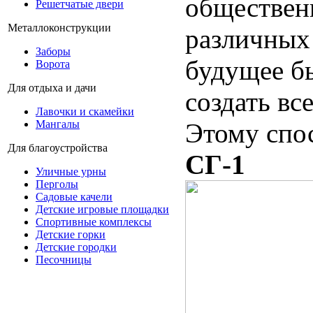
обществен
Решетчатые двери
Металлоконструкции
различных
Заборы
будущее б
Ворота
Для отдыха и дачи
создать вс
Лавочки и скамейки
Мангалы
Этому спо
Для благоустройства
СГ-1
Уличные урны
Перголы
Садовые качели
Детские игровые площадки
Спортивные комплексы
Детские горки
Детские городки
Песочницы