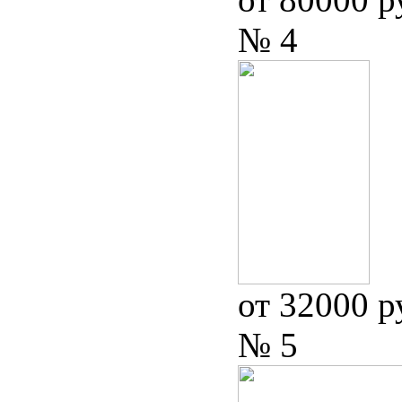
№ 4
от 32000 р
№ 5